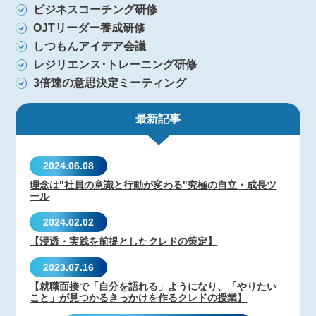
ビジネスコーチング研修
OJTリーダー養成研修
しつもんアイデア会議
レジリエンス･トレーニング研修
3倍速の意思決定ミーティング
最新記事
2024.06.08
理念は"社員の意識と行動が変わる"究極の自立・成長ツ
ール
2024.02.02
【浸透・実践を前提としたクレドの策定】
2023.07.16
【就職面接で「自分を語れる」ようになり、「やりたい
こと」が見つかるきっかけを作るクレドの授業】